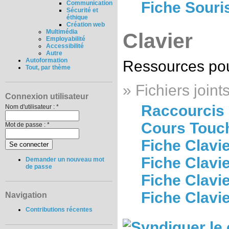
Fiche Souri
Communication
Sécurité et
éthique
Création web
Multimédia
Clavier
Employabilité
Accessibilité
Autre
Autoformation
Ressources pour
Tout, par thème
» Fichiers joints
Connexion utilisateur
Raccourcis 
Nom d'utilisateur :
*
Cours Touch
Mot de passe :
*
Fiche Clavi
Fiche Clavi
Demander un nouveau mot
de passe
Fiche Clavi
Fiche Clavie
Navigation
Contributions récentes