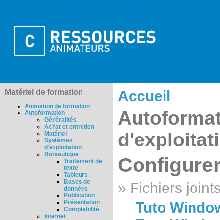
Matériel de formation
Accueil
Animation de formation
Autoformat
Autoformation
Généralités
Achat et entretien
d'exploitat
Matériel
Systèmes
d'exploitation
Bureautique
Configure
Traitement de
texte
Tableurs
Bases de
» Fichiers joints
données
Publication
Présentation
Tuto Window
Comptabilité
Internet