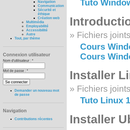
Tuto Window
Navigation
Communication
Sécurité et
éthique
Introduct
Création web
Multimédia
Employabilité
Accessibilité
» Fichiers joints
Autre
Tout, par thème
Cours Windo
Cours Windo
Connexion utilisateur
Nom d'utilisateur :
*
Installer L
Mot de passe :
*
» Fichiers joints
Demander un nouveau mot
de passe
Tuto Linux 1
Navigation
Installer 
Contributions récentes