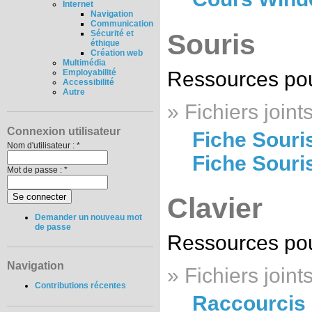
Internet
Navigation
Communication
Souris
Sécurité et
éthique
Création web
Multimédia
Ressources pour
Employabilité
Accessibilité
Autre
» Fichiers joints
Connexion utilisateur
Fiche Souris
Nom d'utilisateur :
*
Fiche Souri
Mot de passe :
*
Clavier
Demander un nouveau mot
de passe
Ressources pour
Navigation
» Fichiers joints
Contributions récentes
Raccourcis 