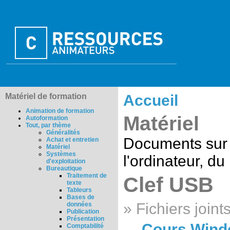
Matériel de formation
Accueil
Animation de formation
Matériel
Autoformation
Tout, par thème
Généralités
Documents sur 
Achat et entretien
Matériel
Systèmes
l'ordinateur, du
d'exploitation
Bureautique
Traitement de
Clef USB
texte
Tableurs
Bases de
» Fichiers joints
données
Publication
Présentation
Cours Windo
Comptabilité