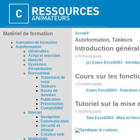
Matériel de formation
Accueil
Autoformation, Tableurs
Animation de formation
Autoformation
Introduction général
Généralités
Achat et entretien
» Fichiers joints:
Matériel
(c) Cours Excel2003 - Introduc
Systèmes
d'exploitation
Bureautique
Cours sur les foncti
Traitement de
texte
» Fichiers joints:
Tableurs
Cours Excel2003 - Fonctions 
Bases de
données
Publication
Tutoriel sur la mise
Présentation
Comptabilité
» Fichiers joints:
Internet
Navigation
Tuto Excel2003 - Mise en for
Communication
Sécurité et
éthique
Création web
Multimédia